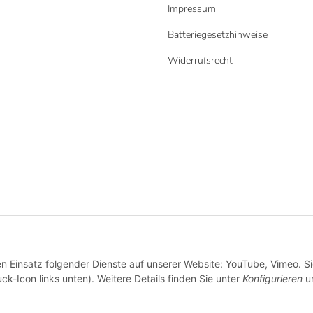
Impressum
Batteriegesetzhinweise
Widerrufsrecht
* Alle Preise inkl. gesetzlicher USt., zzgl.
Versand
VERTRAG WIDERRUFEN
en Einsatz folgender Dienste auf unserer Website: YouTube, Vimeo. S
ck-Icon links unten). Weitere Details finden Sie unter
Konfigurieren
un