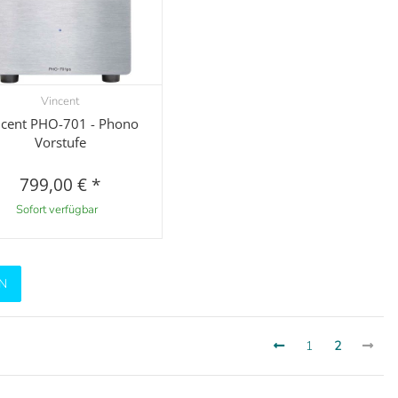
Vincent
Vorschau
ncent PHO-701 - Phono
Vorstufe
799,00 €
*
Sofort verfügbar
N
1
2