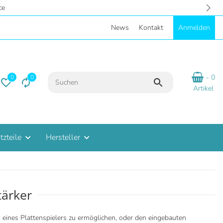
mosphäre - Eigene Parkplätze
News
Kontakt
Anmelden
- 0
0
0
Artikel
tzteile
Hersteller
tärker
eines Plattenspielers zu ermöglichen, oder den eingebauten