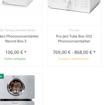
dio Tuning Vertriebs GmbH
Pro-Ject
Vorschau
Vorschau
Ject Phonovorverstärker
Pro-Ject Tube Box DS2
Record Box E
Phonovorverstärker
106,00 €
*
769,00 €
-
868,00 €
*
Sofort verfügbar
Knapper Lagerbestand
er