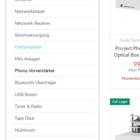
Netzwerkplayer
Netzwerk Receiver
Stromversorgung
Audio Tuni
V
Plattenspieler
Pro-Ject P
Optical Box
Mini Anlagen
99
Alter P
Phono Vorverstärker
Momentan 
Bluetooth Übertrager
USB Boxen
Auf Lager
Tuner & Radio
Tape Deck
Multiroom