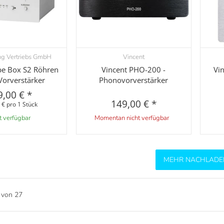
ng Vertriebs GmbH
Vincent
orschau
Vorschau
ube Box S2 Röhren
Vincent PHO-200 -
Vi
orverstärker
Phonovorverstärker
9,00 €
*
149,00 €
*
 € pro 1 Stück
t verfügbar
Momentan nicht verfügbar
MEHR NACHLADE
von
27