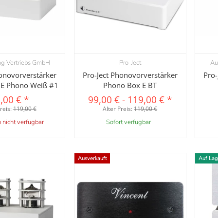
ng Vertriebs GmbH
Pro-Ject
Au
orschau
Vorschau
honovorverstärker
Pro-Ject Phonovorverstärker
Pro-
 E Phono Weiß #1
Phono Box E BT
,00 €
*
99,00 €
-
119,00 €
*
reis:
119,00 €
Alter Preis:
119,00 €
nicht verfügbar
Sofort verfügbar
Ausverkauft
Auf Lag