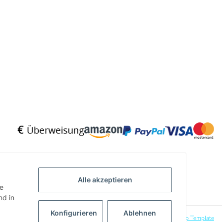
Alle akzeptieren
ie
d in
Konfigurieren
Ablehnen
Powered by
JTL-Shop
|
CLEARIX JTL-Shop Template