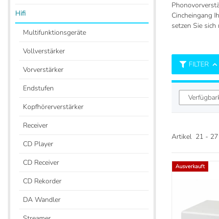
Phonovorverstä
Hifi
Cincheingang Ih
setzen Sie sich
Multifunktionsgeräte
Vollverstärker
FILTER
Vorverstärker
Endstufen
Verfügbar
Kopfhörerverstärker
Receiver
Artikel
21
-
27
CD Player
CD Receiver
Ausverkauft
CD Rekorder
DA Wandler
Streamer