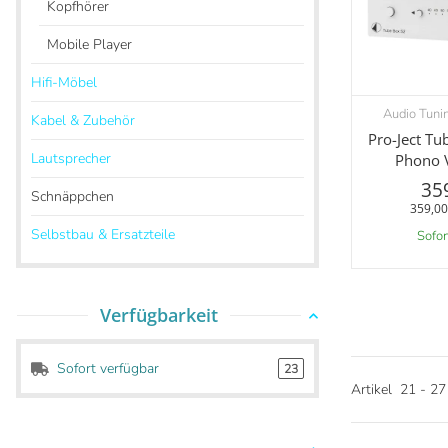
Kopfhörer
Mobile Player
Hifi-Möbel
Audio Tuni
V
Kabel & Zubehör
Pro-Ject T
Lautsprecher
Phono V
35
Schnäppchen
359,00
Selbstbau & Ersatzteile
Sofor
Verfügbarkeit
Sofort verfügbar
23
Artikel
21
-
27