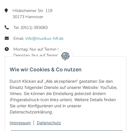
Hildesheimer Str. 119
30173 Hannover
Tel: (0511) 393083
Email:
info@musikus-hifi.de
Montag: Nur auf Termin !
Dienstag: Nur auf Termin !
Mittwoch: 10:00 - 19:00 Uhr
Donnerstag: 10:00 - 19:00 Uhr
Wie wir Cookies & Co nutzen
Freitag: 10:00 - 19:00 Uhr
Samstag: 10:00 - 16:00 Uhr
Durch Klicken auf „Alle akzeptieren“ gestatten Sie den
Einsatz folgender Dienste auf unserer Website: YouTube,
Vimeo. Sie können die Einstellung jederzeit ändern
(Fingerabdruck-Icon links unten). Weitere Details finden
Sie unter
Konfigurieren
und in unserer
Informationen
Datenschutzerklärung
.
Gesetzliche Informationen
Impressum
|
Datenschutz