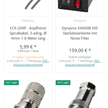
Monacor
Dynavox
CCX-20KP - Kopfhörer
Dynavox X4000B Hifi
Spiralkabel, 3-adrig, Ø
Steckdosenleiste mit
4mm 1-6 Meter lang
Noise Filter
5,99 €
*
159,00 €
*
5,99 € pro 1 Stück
Knapper Lagerbestand
Sofort verfügbar
Lieferzeit:
5 - 7 Werktage
(DE -
Lieferzeit:
5 - 7 Werktage
(DE -
Ausland abweichend)
Ausland abweichend)
Auf Lager
Auf Lager