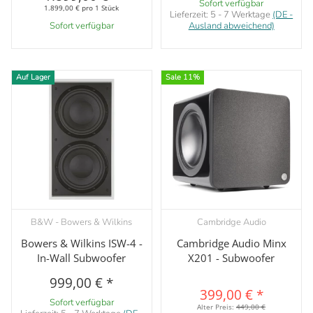
Sofort verfügbar
1.899,00 € pro 1 Stück
Lieferzeit:
5 - 7 Werktage
(DE -
Sofort verfügbar
Ausland abweichend)
Auf Lager
Sale 11%
B&W - Bowers & Wilkins
Cambridge Audio
Bowers & Wilkins ISW-4 -
Cambridge Audio Minx
In-Wall Subwoofer
X201 - Subwoofer
999,00 €
*
399,00 €
*
Sofort verfügbar
Alter Preis:
449,00 €