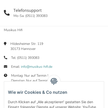
Telefonsupport
Mo-Sa. (0511) 393083
Musikus Hifi
Hildesheimer Str. 119
30173 Hannover
Tel: (0511) 393083
Email:
info@musikus-hifi.de
Montag: Nur auf Termin !
Dienstag: Nur auf Termin !
Mittwoch: 10:00 - 19:00 Uhr
Donnerstag: 10:00 - 19:00 Uhr
Wie wir Cookies & Co nutzen
Freitag: 10:00 - 19:00 Uhr
Samstag: 10:00 - 16:00 Uhr
Durch Klicken auf „Alle akzeptieren“ gestatten Sie den
Einsatz folgender Dienste auf unserer Website: YouTube,