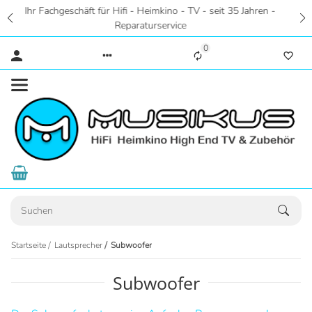
Zentral in Hannover - Riesige Auswahl auf 2 Etagen -
Hörstudios in Wohnraumatmosphäre - Eigene Parkplätze
0
Startseite
Lautsprecher
Subwoofer
Subwoofer