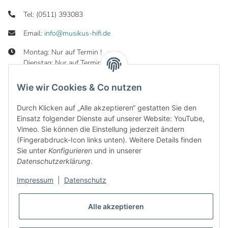
Tel: (0511) 393083
Email:
info@musikus-hifi.de
Montag: Nur auf Termin !
Dienstag: Nur auf Termin !
Mittwoch: 10:00 - 19:00 Uhr
Donnerstag: 10:00 - 19:00 Uhr
Wie wir Cookies & Co nutzen
Freitag: 10:00 - 19:00 Uhr
Samstag: 10:00 - 16:00 Uhr
Durch Klicken auf „Alle akzeptieren“ gestatten Sie den
Einsatz folgender Dienste auf unserer Website: YouTube,
Vimeo. Sie können die Einstellung jederzeit ändern
(Fingerabdruck-Icon links unten). Weitere Details finden
Sie unter
Konfigurieren
und in unserer
Informationen
Datenschutzerklärung
.
Gesetzliche Informationen
Impressum
|
Datenschutz
Alle akzeptieren