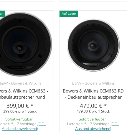
er
Auf Lager
B&W - Bowers & Wilkins
B&W - Bowers & Wilkins
Vorschau
Vorschau
ers & Wilkins CCM663 -
Bowers & Wilkins CCM663 RD
nbaulautsprecher rund
- Deckeneinbaulautsprecher
399,00 €
*
479,00 €
*
399,00 € pro 1 Stück
479,00 € pro 1 Stück
Sofort verfügbar
Sofort verfügbar
ferzeit:
5 - 7 Werktage
(DE -
Lieferzeit:
5 - 7 Werktage
(DE -
Ausland abweichend)
Ausland abweichend)