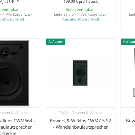
9,00 €
*
199,00 € pro 1 Stück
t verfügbar
Sofort verfügbar
 - 7 Werktage
(DE -
Lieferzeit:
5 - 7 Werktage
(DE -
Lie
d abweichend)
Ausland abweichend)
Auf Lager
Auf Lag
wers & Wilkins
B&W - Bowers & Wilkins
orschau
Vorschau
ilkins CWM664 -
Bowers & Wilkins CWM7.5 S2
Bowe
aulautsprecher
- Wandeinbaulautsprecher
chteckig