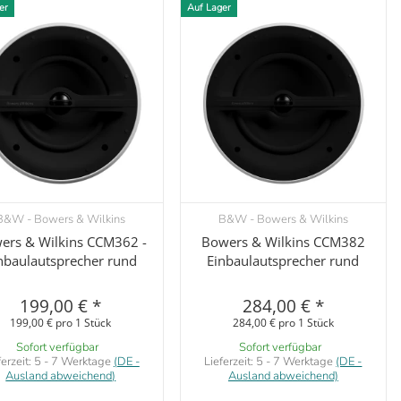
er
Auf Lager
B&W - Bowers & Wilkins
B&W - Bowers & Wilkins
Vorschau
Vorschau
ers & Wilkins CCM362 -
Bowers & Wilkins CCM382
nbaulautsprecher rund
Einbaulautsprecher rund
199,00 €
*
284,00 €
*
199,00 € pro 1 Stück
284,00 € pro 1 Stück
Sofort verfügbar
Sofort verfügbar
ferzeit:
5 - 7 Werktage
(DE -
Lieferzeit:
5 - 7 Werktage
(DE -
Ausland abweichend)
Ausland abweichend)