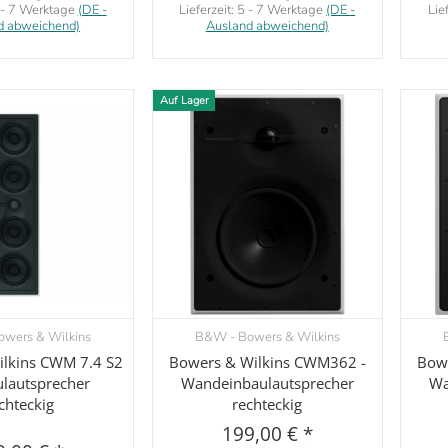
 - 7 Werktage
(DE -
Lieferzeit:
5 - 7 Werktage
(DE -
Lie
d abweichend)
Ausland abweichend)
Auf Lager
wers & Wilkins
B&W - Bowers & Wilkins
orschau
Vorschau
lkins CWM 7.4 S2
Bowers & Wilkins CWM362 -
Bow
ulautsprecher
Wandeinbaulautsprecher
Wa
chteckig
rechteckig
199,00 €
*