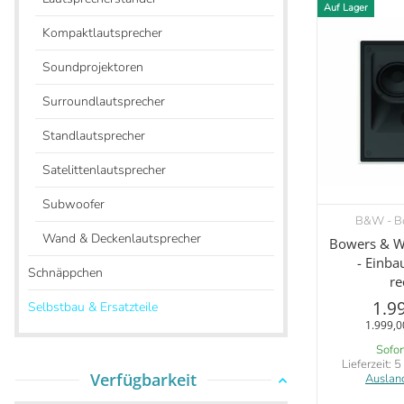
Auf Lager
Kompaktlautsprecher
Soundprojektoren
Surroundlautsprecher
Standlautsprecher
Satelittenlautsprecher
Subwoofer
B&W - Bo
V
Wand & Deckenlautsprecher
Bowers & Wi
- Einba
Schnäppchen
re
1.9
Selbstbau & Ersatzteile
1.999,0
Sofor
Lieferzeit:
5
Verfügbarkeit
Auslan