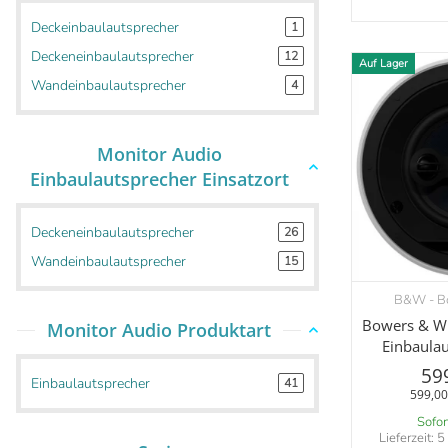
Deckeinbaulautsprecher
1
Deckeneinbaulautsprecher
12
Auf Lager
Wandeinbaulautsprecher
4
Monitor Audio
Einbaulautsprecher Einsatzort
Deckeneinbaulautsprecher
26
Wandeinbaulautsprecher
15
B&W - Bo
V
Bowers & Wi
Monitor Audio Produktart
Einbaula
59
Einbaulautsprecher
41
599,00
Sofor
Lieferzeit:
5