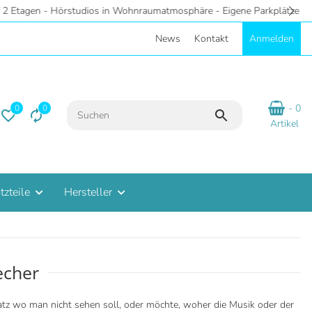
- Eigene Parkplätze
News
Kontakt
Anmelden
- 0
0
0
Artikel
tzteile
Hersteller
echer
 wo man nicht sehen soll, oder möchte, woher die Musik oder der