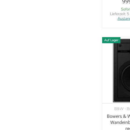
99
Sofor
Lieferzeit:
5
Auslan
Auf Lager
B&W - Bo
V
Bowers & W
Wandeinb
re