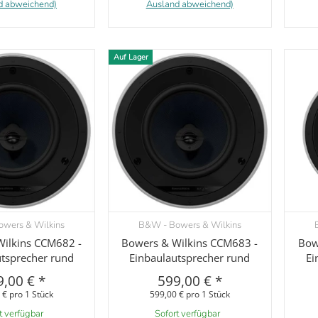
d abweichend)
Ausland abweichend)
Auf Lager
wers & Wilkins
B&W - Bowers & Wilkins
orschau
Vorschau
ilkins CCM682 -
Bowers & Wilkins CCM683 -
Bow
utsprecher rund
Einbaulautsprecher rund
Ei
9,00 €
*
599,00 €
*
 € pro 1 Stück
599,00 € pro 1 Stück
t verfügbar
Sofort verfügbar