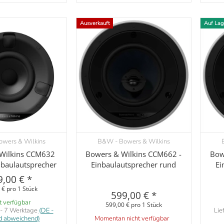
Ausverkauft
Auf Lag
wers & Wilkins
B&W - Bowers & Wilkins
orschau
Vorschau
Wilkins CCM632
Bowers & Wilkins CCM662 -
Bow
baulautsprecher
Einbaulautsprecher rund
Ei
9,00 €
*
 € pro 1 Stück
599,00 €
*
t verfügbar
599,00 € pro 1 Stück
 - 7 Werktage
(DE -
Lie
d abweichend)
Momentan nicht verfügbar