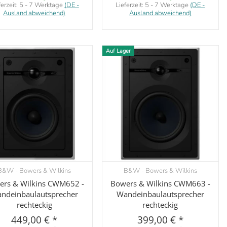
ferzeit:
5 - 7 Werktage
(DE -
Lieferzeit:
5 - 7 Werktage
(DE -
Ausland abweichend)
Ausland abweichend)
Auf Lager
B&W - Bowers & Wilkins
B&W - Bowers & Wilkins
Vorschau
Vorschau
ers & Wilkins CWM652 -
Bowers & Wilkins CWM663 -
ndeinbaulautsprecher
Wandeinbaulautsprecher
rechteckig
rechteckig
449,00 €
*
399,00 €
*