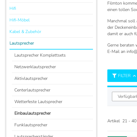
Filmton kommen
Hifi
einen tollen Sou
Hifi-Möbel
Manchmal soll 
der Deckeneinb
Kabel & Zubehör
damit er auch f
Lautsprecher
Gerne beraten w
E-Mail an info@
Lautsprecher Komplettsets
Netzwerklautsprecher
FILTER
Aktivlautsprecher
Centerlautsprecher
Verfügbar
Wetterfeste Lautsprecher
Einbaulautsprecher
Artikel
21
-
40
Funklautsprecher
Lautsprecherständer