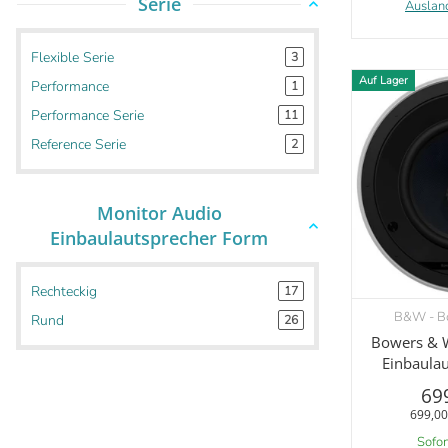
Serie
Auslan
Flexible Serie
3
Auf Lager
Performance
1
Performance Serie
11
Reference Serie
2
Monitor Audio
Einbaulautsprecher Form
Rechteckig
17
B&W - Bo
V
Rund
26
Bowers & W
Einbaula
69
699,00
Sofor