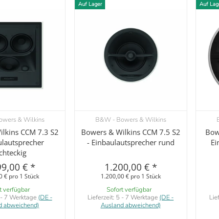
Auf Lager
Auf Lag
wers & Wilkins
B&W - Bowers & Wilkins
orschau
Vorschau
lkins CCM 7.3 S2
Bowers & Wilkins CCM 7.5 S2
Bow
ulautsprecher
- Einbaulautsprecher rund
Ei
chteckig
99,00 €
*
1.200,00 €
*
0 € pro 1 Stück
1.200,00 € pro 1 Stück
t verfügbar
Sofort verfügbar
 - 7 Werktage
(DE -
Lieferzeit:
5 - 7 Werktage
(DE -
Lie
d abweichend)
Ausland abweichend)