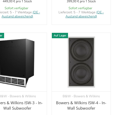
449,00 € pro 1 Stück
399,00 € pro 1 Stück
Sofort verfügbar
Sofort verfügbar
ferzeit:
5 - 7 Werktage
(DE -
Lieferzeit:
5 - 7 Werktage
(DE -
Ausland abweichend)
Ausland abweichend)
er
Auf Lager
B&W - Bowers & Wilkins
B&W - Bowers & Wilkins
Vorschau
Vorschau
rs & Wilkins ISW-3 - In-
Bowers & Wilkins ISW-4 - In-
Wall Subwoofer
Wall Subwoofer