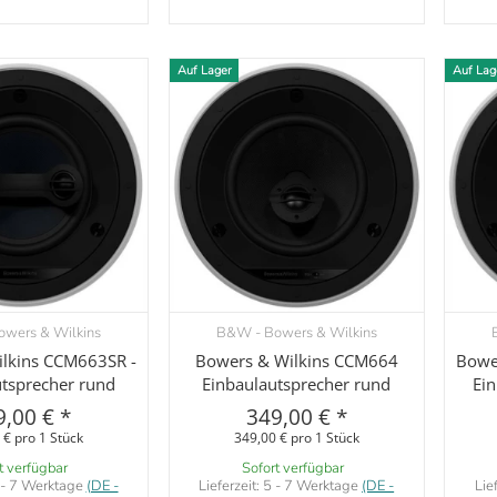
Auf Lager
Auf Lag
wers & Wilkins
B&W - Bowers & Wilkins
orschau
Vorschau
lkins CCM663SR -
Bowers & Wilkins CCM664
Bowe
utsprecher rund
Einbaulautsprecher rund
Ein
9,00 €
*
349,00 €
*
 € pro 1 Stück
349,00 € pro 1 Stück
t verfügbar
Sofort verfügbar
 - 7 Werktage
(DE -
Lieferzeit:
5 - 7 Werktage
(DE -
Lie