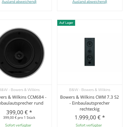
Ausland abweichend)
Ausland abweichend)
Auf Lager
B&W - Bowers & Wilkins
B&W - Bowers & Wilkins
Vorschau
Vorschau
ers & Wilkins CCM684 -
Bowers & Wilkins CWM 7.3 S2
nbaulautsprecher rund
- Einbaulautsprecher
rechteckig
399,00 €
*
1.999,00 €
*
399,00 € pro 1 Stück
Sofort verfügbar
Sofort verfügbar