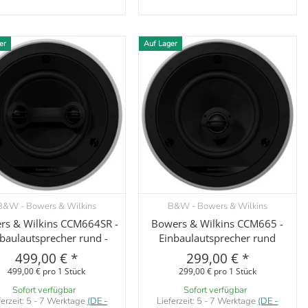
er
Auf Lager
B&W - Bowers & Wilkins
B&W - Bowers & Wilkins
Vorschau
Vorschau
rs & Wilkins CCM664SR -
Bowers & Wilkins CCM665 -
baulautsprecher rund -
Einbaulautsprecher rund
499,00 €
*
299,00 €
*
499,00 € pro 1 Stück
299,00 € pro 1 Stück
Sofort verfügbar
Sofort verfügbar
ferzeit:
5 - 7 Werktage
(DE -
Lieferzeit:
5 - 7 Werktage
(DE -