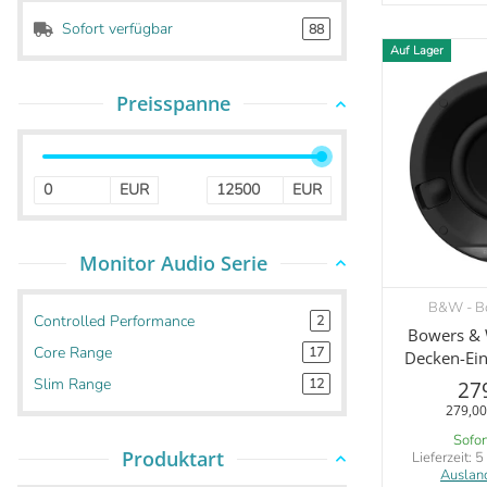
Sofort verfügbar
88
Auf Lager
Preisspanne
EUR
EUR
Monitor Audio Serie
B&W - Bo
V
Controlled Performance
2
Bowers & 
Core Range
17
Decken-Ein
Slim Range
12
27
279,00
Sofor
Produktart
Lieferzeit:
5
Auslan