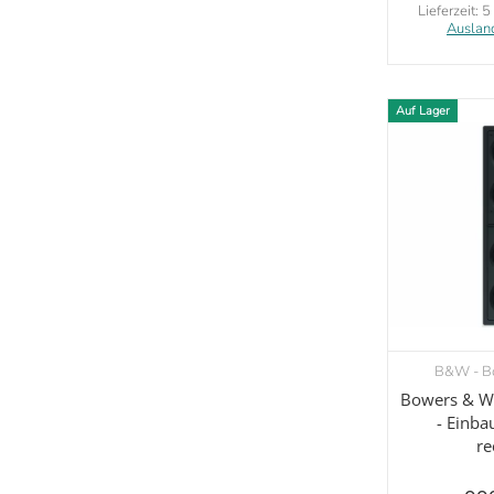
Lieferzeit:
5
Auslan
Auf Lager
B&W - Bo
V
Bowers & Wi
- Einba
re