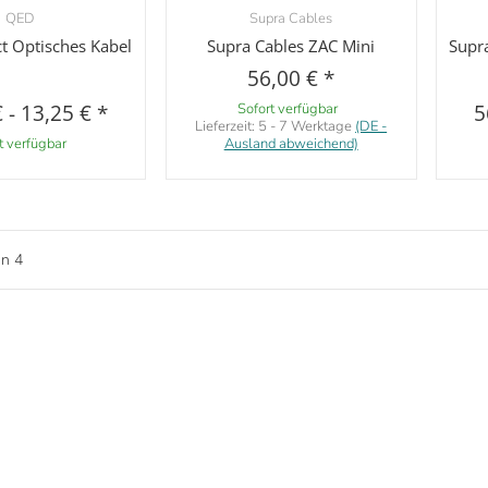
QED
Supra Cables
orschau
Vorschau
 Optisches Kabel
Supra Cables ZAC Mini
Supra
56,00 €
*
€
-
13,25 €
*
Sofort verfügbar
5
Lieferzeit:
5 - 7 Werktage
(DE -
t verfügbar
Ausland abweichend)
on
4