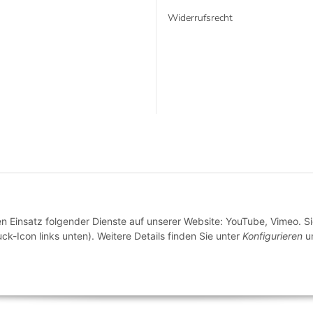
Widerrufsrecht
* Alle Preise inkl. gesetzlicher USt., zzgl.
Versand
VERTRAG WIDERRUFEN
en Einsatz folgender Dienste auf unserer Website: YouTube, Vimeo. S
ck-Icon links unten). Weitere Details finden Sie unter
Konfigurieren
un