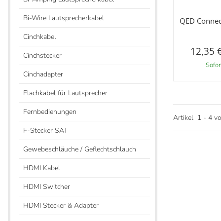
V
Bi-Wire Lautsprecherkabel
QED Connect
Cinchkabel
12,35 
Cinchstecker
Sofor
Cinchadapter
Flachkabel für Lautsprecher
Fernbedienungen
Artikel
1
-
4
v
F-Stecker SAT
Gewebeschläuche / Geflechtschlauch
HDMI Kabel
HDMI Switcher
HDMI Stecker & Adapter