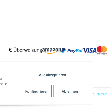
Alle akzeptieren
ie
d in
Konfigurieren
Ablehnen
Powered by
JTL-Shop
|
CLEARIX JTL-Shop Template