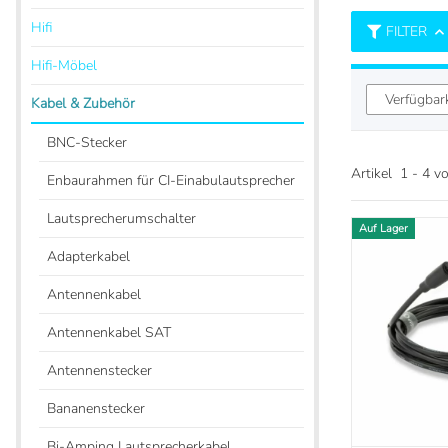
Hifi
FILTER
Hifi-Möbel
Verfügbar
Kabel & Zubehör
BNC-Stecker
Artikel
1
-
4
v
Enbaurahmen für CI-Einabulautsprecher
Lautsprecherumschalter
Auf Lager
Adapterkabel
Antennenkabel
Antennenkabel SAT
Antennenstecker
Bananenstecker
Bi-Amping Lautsprecherkabel