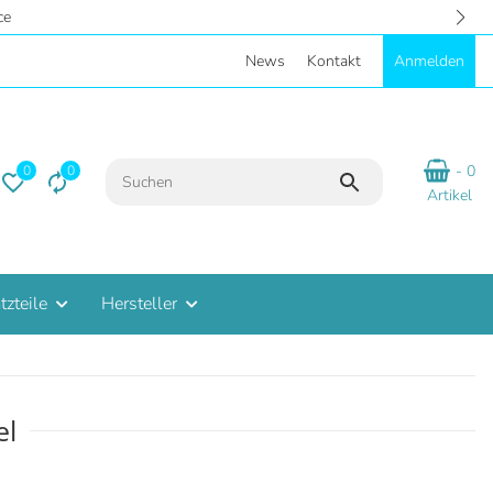
e - Eigene Parkplätze
News
Kontakt
Anmelden
- 0
0
0
Artikel
tzteile
Hersteller
el