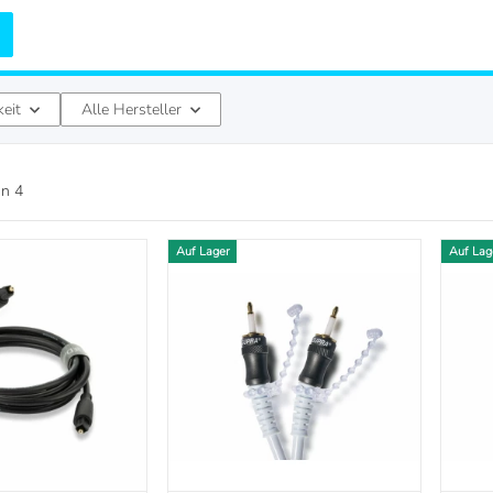
keit
Alle Hersteller
on
4
Auf Lager
Auf Lag