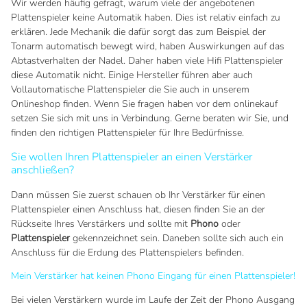
Wir werden häufig gefragt, warum viele der angebotenen
Plattenspieler keine Automatik haben. Dies ist relativ einfach zu
erklären. Jede Mechanik die dafür sorgt das zum Beispiel der
Tonarm automatisch bewegt wird, haben Auswirkungen auf das
Abtastverhalten der Nadel. Daher haben viele Hifi Plattenspieler
diese Automatik nicht. Einige Hersteller führen aber auch
Vollautomatische Plattenspieler die Sie auch in unserem
Onlineshop finden. Wenn Sie fragen haben vor dem onlinekauf
setzen Sie sich mit uns in Verbindung. Gerne beraten wir Sie, und
finden den richtigen Plattenspieler für Ihre Bedürfnisse.
Sie wollen Ihren Plattenspieler an einen Verstärker
anschließen?
Dann müssen Sie zuerst schauen ob Ihr Verstärker für einen
Plattenspieler einen Anschluss hat, diesen finden Sie an der
Rückseite Ihres Verstärkers und sollte mit
Phono
oder
Plattenspieler
gekennzeichnet sein. Daneben sollte sich auch ein
Anschluss für die Erdung des Plattenspielers befinden.
Mein Verstärker hat keinen Phono Eingang für einen Plattenspieler!
Bei vielen Verstärkern wurde im Laufe der Zeit der Phono Ausgang