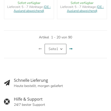
Sofort verfügbar
Sofort verfügbar
Lieferzeit:
5 - 7 Werktage
(DE -
Lieferzeit:
5 - 7 Werktage
(DE -
Ausland abweichend)
Ausland abweichend)
Artikel
1
-
20
von
90
Seite
1
Schnelle Lieferung
Heute bestellt, morgen geliefert
Hilfe & Support
24/7 bester Support