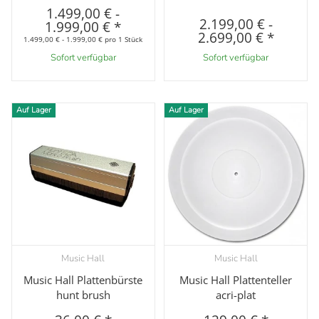
1.499,00 €
-
2.199,00 €
-
1.999,00 €
*
2.699,00 €
*
1.499,00 € - 1.999,00 € pro 1 Stück
Sofort verfügbar
Sofort verfügbar
Auf Lager
Auf Lager
Music Hall
Music Hall
Music Hall Plattenbürste
Music Hall Plattenteller
hunt brush
acri-plat