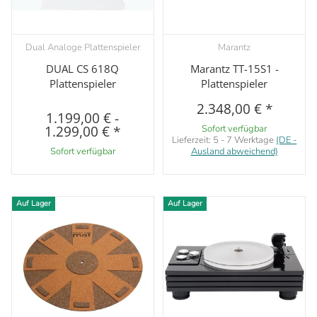
Dual Analoge Plattenspieler
Marantz
DUAL CS 618Q
Marantz TT-15S1 -
Plattenspieler
Plattenspieler
2.348,00 €
*
1.199,00 €
-
1.299,00 €
*
Sofort verfügbar
Lieferzeit:
5 - 7 Werktage
(DE -
Sofort verfügbar
Ausland abweichend)
Auf Lager
Auf Lager