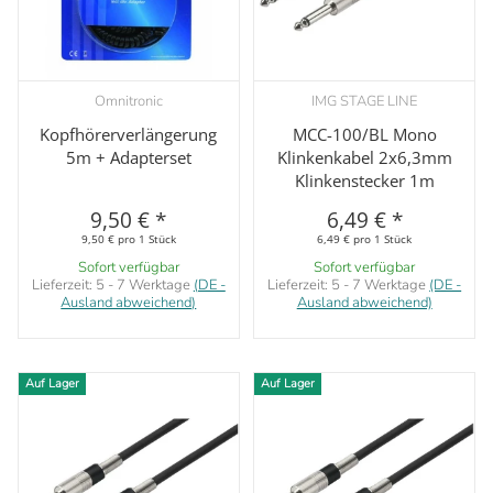
Omnitronic
IMG STAGE LINE
Kopfhörerverlängerung
MCC-100/BL Mono
5m + Adapterset
Klinkenkabel 2x6,3mm
Klinkenstecker 1m
9,50 €
*
6,49 €
*
9,50 € pro 1 Stück
6,49 € pro 1 Stück
Sofort verfügbar
Sofort verfügbar
Lieferzeit:
5 - 7 Werktage
(DE -
Lieferzeit:
5 - 7 Werktage
(DE -
Ausland abweichend)
Ausland abweichend)
Auf Lager
Auf Lager