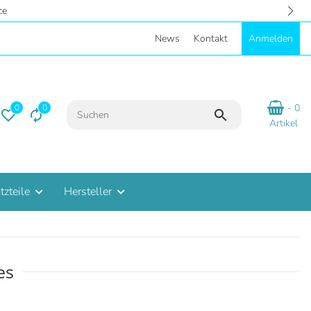
- Eigene Parkplätze
News
Kontakt
Anmelden
- 0
0
0
Artikel
tzteile
Hersteller
es