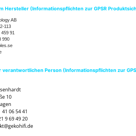
 Hersteller (Informationspflichten zur GPSR Produktsic
ology AB
2-113
, 459 91
8 990
les.se
e
 verantwortlichen Person (Informationspflichten zur GP
Eisenhardt
ße 10
hagen
1 41 06 54 41
21 9 69 49 20
akt@gekohifi.de