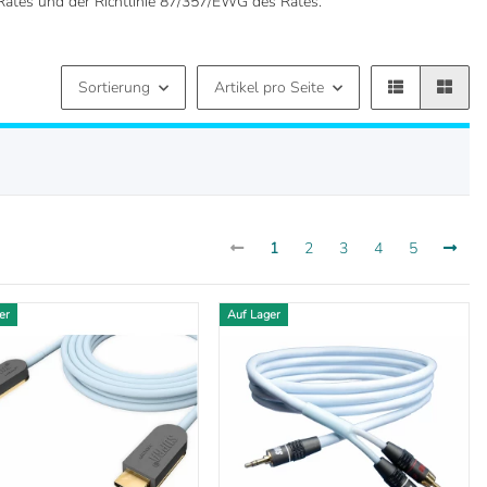
Rates und der Richtlinie 87/357/EWG des Rates.
Sortierung
Artikel pro Seite
1
2
3
4
5
er
Auf Lager