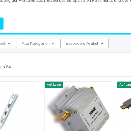
ebung der Richtlinie 2001/95/EG des Europäischen Parlaments und des 
keit
Alle Kategorien
Besondere Artikel
von
84
Auf Lager
Auf Lag