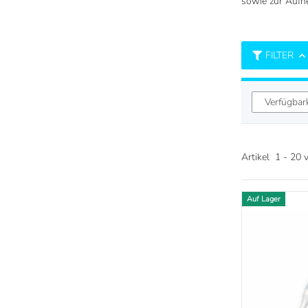
sowie zur Aufh
FILTER
Verfügbar
Artikel
21
-
40
Auf Lager