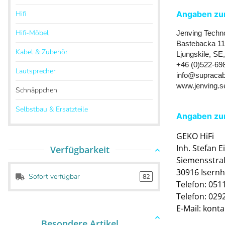
Hifi
Angaben zum
Hifi-Möbel
Jenving Techn
Bastebacka 11
Kabel & Zubehör
Ljungskile, SE
+46 (0)522-69
Lautsprecher
info@supracab
www.jenving.s
Schnäppchen
Selbstbau & Ersatzteile
Angaben zur
GEKO HiFi
Inh. Stefan 
Verfügbarkeit
Siemensstra
30916 Isern
Sofort verfügbar
82
Telefon: 051
Telefon: 029
E-Mail: kont