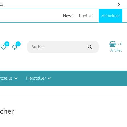
ce
News
Kontakt
Anmelden
- 0
0
0
Artikel
tzteile
Hersteller
cher