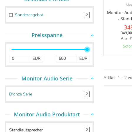
Mon
V
Monitor Aud
Sonderangebot
2
- Stan
34
349,00
Preisspanne
Alter P
Sofor
EUR
EUR
Monitor Audio Serie
Artikel
1
-
2
v
Bronze Serie
2
Monitor Audio Produktart
Standlautsprecher
2