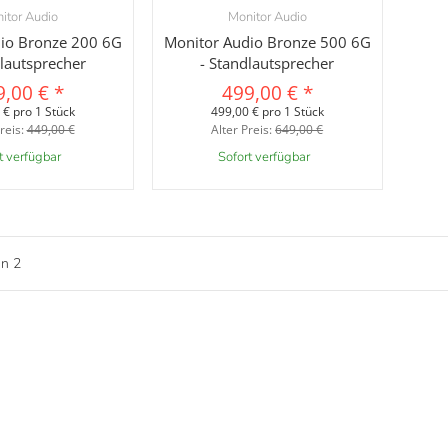
itor Audio
Monitor Audio
orschau
Vorschau
io Bronze 200 6G
Monitor Audio Bronze 500 6G
dlautsprecher
- Standlautsprecher
9,00 €
*
499,00 €
*
 € pro 1 Stück
499,00 € pro 1 Stück
reis:
449,00 €
Alter Preis:
649,00 €
t verfügbar
Sofort verfügbar
on
2