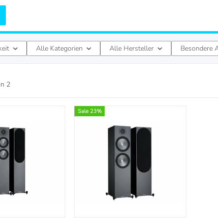
keit
Alle Kategorien
Alle Hersteller
Besondere A
on
2
Sale 23%