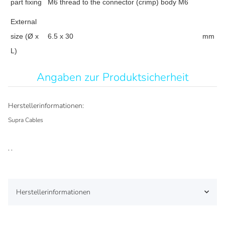
part fixing
M6 thread to the connector (crimp) body M6
External
size (Ø x
6.5 x 30
mm
L)
Angaben zur Produktsicherheit
Herstellerinformationen:
Supra Cables
, ,
Herstellerinformationen