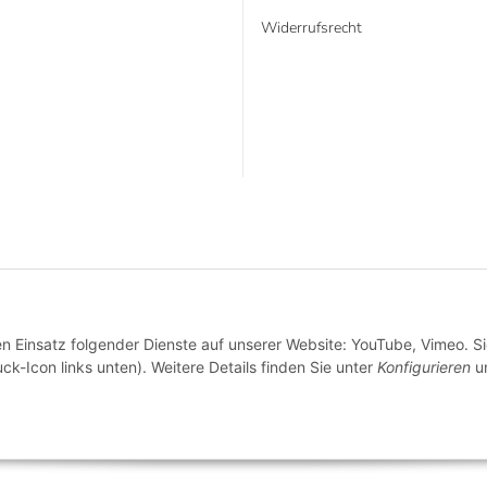
Widerrufsrecht
* Alle Preise inkl. gesetzlicher USt., zzgl.
Versand
VERTRAG WIDERRUFEN
en Einsatz folgender Dienste auf unserer Website: YouTube, Vimeo. S
ck-Icon links unten). Weitere Details finden Sie unter
Konfigurieren
un