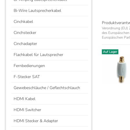
Bi-Wire Lautsprecherkabel
Cinchkabel
Produktverant
Verordnung (EU) 2
Cinchstecker
des Europäischen 
Europäischen Parl
Cinchadapter
Auf Lager
Auf Lager
Flachkabel für Lautsprecher
Fernbedienungen
F-Stecker SAT
Gewebeschläuche / Geflechtschlauch
HDMI Kabel
HDMI Switcher
HDMI Stecker & Adapter