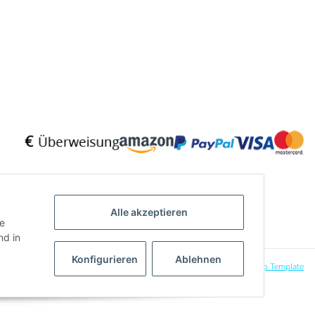
Alle akzeptieren
ie
d in
Konfigurieren
Ablehnen
Powered by
JTL-Shop
|
CLEARIX JTL-Shop Template