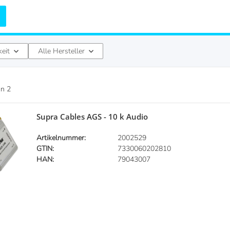
keit
Alle Hersteller
on
2
Supra Cables AGS - 10 k Audio
Artikelnummer:
2002529
GTIN:
7330060202810
HAN:
79043007