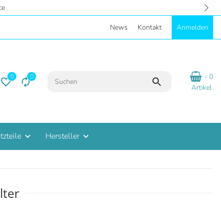
 - Eigene Parkplätze
News
Kontakt
Anmelden
- 0
0
0
Artikel
tzteile
Hersteller
lter