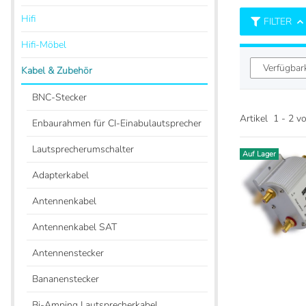
Hifi
FILTER
Hifi-Möbel
Verfügbar
Kabel & Zubehör
BNC-Stecker
Artikel
1
-
2
v
Enbaurahmen für CI-Einabulautsprecher
Lautsprecherumschalter
Auf Lager
Auf Lager
Adapterkabel
Antennenkabel
Antennenkabel SAT
Antennenstecker
Bananenstecker
Bi-Amping Lautsprecherkabel