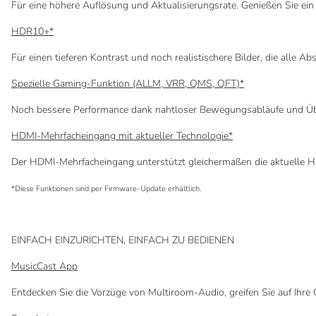
Für eine höhere Auflösung und Aktualisierungsrate. Genießen Sie ein 
HDR10+*
Für einen tieferen Kontrast und noch realistischere Bilder, die alle 
Spezielle Gaming-Funktion (ALLM, VRR, QMS, QFT)*
Noch bessere Performance dank nahtloser Bewegungsabläufe und Ü
HDMI-Mehrfacheingang mit aktueller Technologie*
Der HDMI-Mehrfacheingang unterstützt gleichermaßen die aktuelle HD
*Diese Funktionen sind per Firmware-Update erhältlich.
EINFACH EINZURICHTEN, EINFACH ZU BEDIENEN
MusicCast App
Entdecken Sie die Vorzüge von Multiroom-Audio, greifen Sie auf Ihre