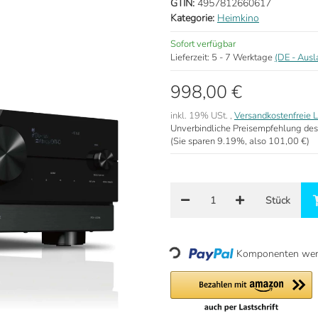
GTIN:
4957812660617
Kategorie:
Heimkino
Sofort verfügbar
Lieferzeit:
5 - 7 Werktage
(DE - Aus
998,00 €
inkl. 19% USt. ,
Versandkostenfreie L
Unverbindliche Preisempfehlung des
(Sie sparen
9.19%
, also
101,00 €
)
Stück
Loading...
Komponenten werd