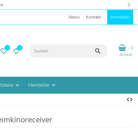
- Eigene Parkplätze
News
Kontakt
Anmelden
- 0
0
0
Artikel
tzteile
Hersteller
imkinoreceiver