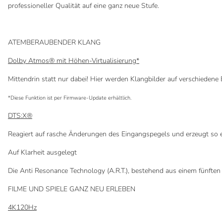
professioneller Qualität auf eine ganz neue Stufe.
ATEMBERAUBENDER KLANG
Dolby Atmos® mit Höhen-Virtualisierung*
Mittendrin statt nur dabei! Hier werden Klangbilder auf verschiedene
*Diese Funktion ist per Firmware-Update erhältlich.
DTS:X®
Reagiert auf rasche Änderungen des Eingangspegels und erzeugt so ei
Auf Klarheit ausgelegt
Die Anti Resonance Technology (A.R.T.), bestehend aus einem fünften F
FILME UND SPIELE GANZ NEU ERLEBEN
4K120Hz