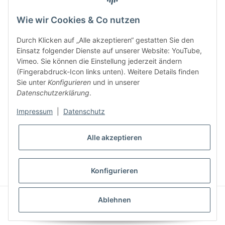
Wie wir Cookies & Co nutzen
Informationen
Durch Klicken auf „Alle akzeptieren“ gestatten Sie den
Gesetzliche Informationen
Einsatz folgender Dienste auf unserer Website: YouTube,
Vimeo. Sie können die Einstellung jederzeit ändern
(Fingerabdruck-Icon links unten). Weitere Details finden
Sie unter
Konfigurieren
und in unserer
Datenschutzerklärung
.
Impressum
|
Datenschutz
Alle akzeptieren
* Alle Preise inkl. gesetzlicher USt., zzgl.
Versand
VERTRAG WIDERRUFEN
Konfigurieren
Powered by
JTL-Shop
|
CLEARIX JTL-Shop Template
Ablehnen