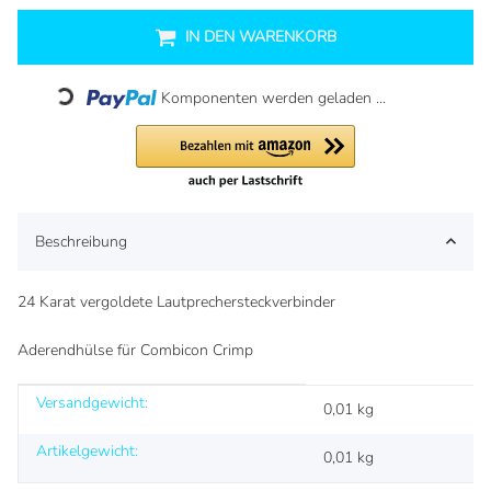
IN DEN WARENKORB
Loading...
Komponenten werden geladen ...
Beschreibung
24 Karat vergoldete Lautprechersteckverbinder
Aderendhülse für Combicon Crimp
Versandgewicht:
Produkteigenschaft
Wert
0,01 kg
Artikelgewicht:
0,01
kg