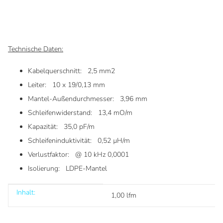
Technische Daten:
Kabelquerschnitt: 2,5 mm2
Leiter: 10 x 19/0,13 mm
Mantel-Außendurchmesser: 3,96 mm
Schleifenwiderstand: 13,4 mO/m
Kapazität: 35,0 pF/m
Schleifeninduktivität: 0,52 µH/m
Verlustfaktor: @ 10 kHz 0,0001
Isolierung: LDPE-Mantel
Inhalt:
Produkteigenschaft
Wert
1,00 lfm