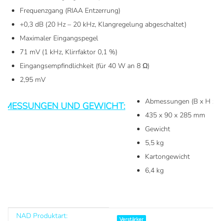
Frequenzgang (RIAA Entzerrung)
+0,3 dB (20 Hz – 20 kHz, Klangregelung abgeschaltet)
Maximaler Eingangspegel
71 mV (1 kHz, Klirrfaktor 0,1 %)
Eingangsempfindlichkeit (für 40 W an 8 Ω)
2,95 mV
Abmessungen (B x H x T
BMESSUNGEN UND GEWICHT:
435 x 90 x 285 mm
Gewicht
5,5 kg
Kartongewicht
6,4 kg
NAD Produktart:
Produkteigenschaft
Wert
Verstärker