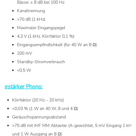
Bässe: ± 8 dB bei 100 Hz
Kanaltrennung
>70 dB (1 kHz)
Maximaler Eingangspegel
4,3 V (1 kHz, Klirrfaktor 0,1 %)
Eingangsempfindlichkeit (für 40 W an 8 Ω)
200 mV
Standby-Stromverbrauch
<0,5 W
Verstärker Phono:
Klirrfaktor (20 Hz – 20 kHz)
<0,03 % (1 W an 40 W, 8 und 4 Ω)
Geräuschspannungsabstand
>75 dB mit IHF MM Abtaster (A-gewichtet, 5 mV Eingang 1 kHz
und 1 W Ausgang an 8 Ω)