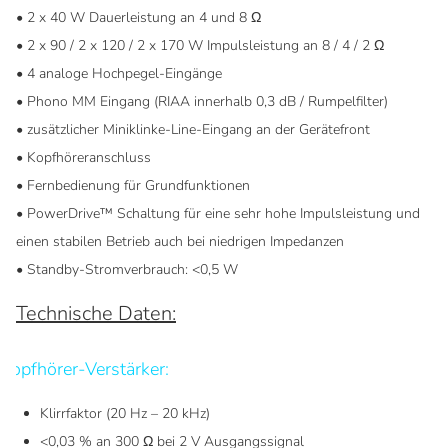
• 2 x 40 W Dauerleistung an 4 und 8 Ω
• 2 x 90 / 2 x 120 / 2 x 170 W Impulsleistung an 8 / 4 / 2 Ω
• 4 analoge Hochpegel-Eingänge
• Phono MM Eingang (RIAA innerhalb 0,3 dB / Rumpelfilter)
• zusätzlicher Miniklinke-Line-Eingang an der Gerätefront
• Kopfhöreranschluss
• Fernbedienung für Grundfunktionen
• PowerDrive™ Schaltung für eine sehr hohe Impulsleistung und
einen stabilen Betrieb auch bei niedrigen Impedanzen
• Standby-Stromverbrauch: <0,5 W
Technische Daten:
Kopfhörer-Verstärker:
Klirrfaktor (20 Hz – 20 kHz)
<0,03 % an 300 Ω bei 2 V Ausgangssignal