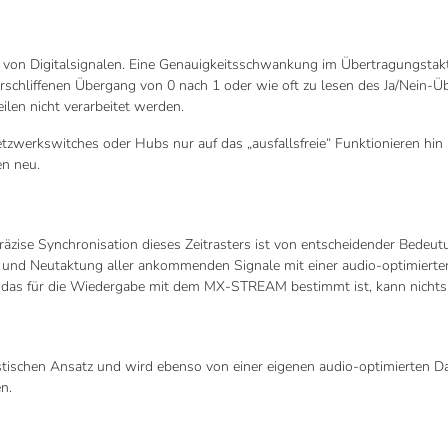
gung von Digitalsignalen. Eine Genauigkeitsschwankung im Übertragungst
erschliffenen Übergang von 0 nach 1 oder wie oft zu lesen des Ja/Nein-Üb
len nicht verarbeitet werden.
zwerkswitches oder Hubs nur auf das „ausfallsfreie“ Funktionieren h
n neu.
e präzise Synchronisation dieses Zeitrasters ist von entscheidender Bed
ng und Neutaktung aller ankommenden Signale mit einer audio-optimier
, das für die Wiedergabe mit dem MX-STREAM bestimmt ist, kann nichts
ischen Ansatz und wird ebenso von einer eigenen audio-optimierten Da
n.