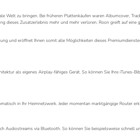
gitale Welt zu bringen. Bei früheren Plattenkäufen waren Albumcover, Tra
 ging dieses Zusatzerlebnis mehr und mehr verloren. Roon greift auf ein
g und eröffnet Ihnen somit alle Möglichkeiten dieses Premiumdienstes.
ktur als eigenes Airplay-fähiges Gerät. So können Sie Ihre iTunes-Bibl
tisch in Ihr Heimnetzwerk. Jeder momentan marktgängige Router erkennt
h Audiostreams via Bluetooth. So können Sie beispielsweise schnell u