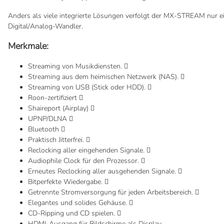
Anders als viele integrierte Lösungen verfolgt der MX-STREAM nur ein
Digital/Analog-Wandler.
Merkmale:
Streaming von Musikdiensten. 
Streaming aus dem heimischen Netzwerk (NAS). 
Streaming von USB (Stick oder HDD). 
Roon-zertifiziert 
Shaireport (Airplay) 
UPNP/DLNA 
Bluetooth 
Praktisch Jitterfrei. 
Reclocking aller eingehenden Signale. 
Audiophile Clock für den Prozessor. 
Erneutes Reclocking aller ausgehenden Signale. 
Bitperfekte Wiedergabe. 
Getrennte Stromversorgung für jeden Arbeitsbereich. 
Elegantes und solides Gehäuse. 
CD-Ripping und CD spielen. 
HDMI-Ausgang für Bildschirme als Display.