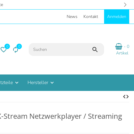
- Eigene Parkplätze
News
Kontakt
Anmelden
- 0
0
0
Artikel
tzteile
Hersteller
MX-Stream Netzwerkplayer / Streaming