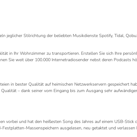
eln jeglicher Stilrichtung der beliebten Musikdienste Spotify, Tidal, Qob
ität in Ihr Wohnzimmer zu transportieren. Erstellen Sie sich Ihre persön
önnen Sie weit über 100.000 Internetradiosender nebst deren Podcasts hö
teien in bester Qualität auf heimischen Netzwerkservern gespeichert hab
Qualität – dank seiner vom Eingang bis zum Ausgang sehr aufwändigen, 
hnen vorbei und hat den heißesten Song des Jahres auf einem USB-Stic
B-Festplatten-Massenspeichern ausgelesen, neu getaktet und verlasse