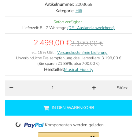
Artikelnummer:
2003669
Kategorie:
Hifi
Sofort verfügbar
Lieferzeit:
5 - 7 Werktage
(DE - Ausland abweichend)
2.499,00 €
3.199,00 €
inkl. 19% USt. ,
Versandkostenfreie Lieferung
Unverbindliche Preisempfehlung des Herstellers:
3.199,00 €
(Sie sparen
21.88%
, also
700,00 €
)
Hersteller:
Musical Fidelity
Stück
IN DEN WARENKORB
Loading...
Komponenten werden geladen ...