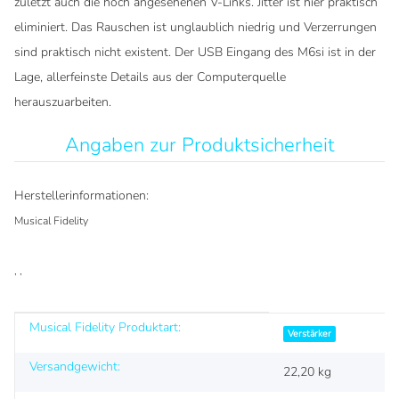
zuletzt auch die hoch angesehenen V-Links. Jitter ist hier praktisch
eliminiert. Das Rauschen ist unglaublich niedrig und Verzerrungen
sind praktisch nicht existent. Der USB Eingang des M6si ist in der
Lage, allerfeinste Details aus der Computerquelle
herauszuarbeiten.
Angaben zur Produktsicherheit
Herstellerinformationen:
Musical Fidelity
, ,
Musical Fidelity Produktart:
Produkteigenschaft
Wert
Verstärker
Versandgewicht:
22,20 kg