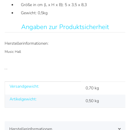
Größe in cm (L x H x B): 5 x 3,5 x 8,3
Gewicht: 0,5kg
Angaben zur Produktsicherheit
Herstellerinformationen:
Music Hall
, ,
Versandgewicht:
Produkteigenschaft
Wert
0,70 kg
Artikelgewicht:
0,50
kg
Herstellerinformationen