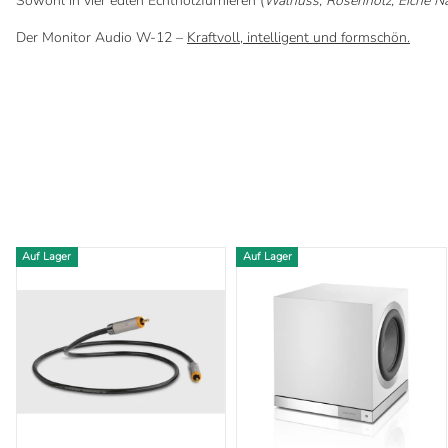
Sowohl in vier edlen Echtholzfurnieren (
Walnuss, Rosenholz, Eiche N
Der Monitor Audio W-12 –
Kraftvoll, intelligent und formschön.
Auf Lager
Auf Lager