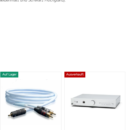
Seidenmatt und Schwarz Hochglanz
).
Auf Lager
Ausverkauft