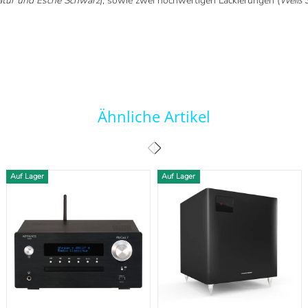
atur und Esche Schwarz
), sowie zwei hochwertigen Lackierungen (
Weiß 
Ähnliche Artikel
Auf Lager
Auf Lager