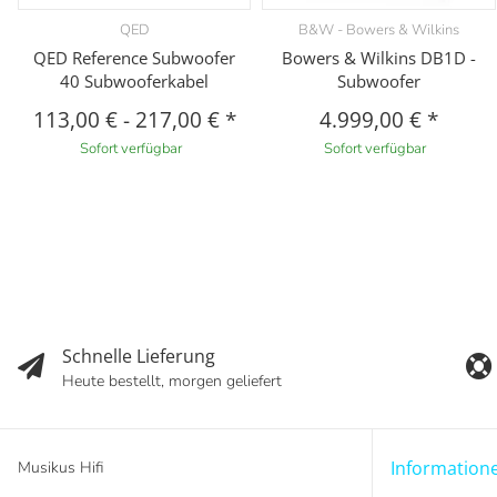
QED
B&W - Bowers & Wilkins
QED Reference Subwoofer
Bowers & Wilkins DB1D -
40 Subwooferkabel
Subwoofer
113,00 €
-
217,00 €
*
4.999,00 €
*
Sofort verfügbar
Sofort verfügbar
Schnelle Lieferung
Heute bestellt, morgen geliefert
Information
Musikus Hifi