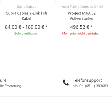
Supra Cables
Audio Tuning Vertriebs GmbH
Supra Cables Y-Link Hifi
Pro-Ject MaiA S2
Kabel
Vollverstärker
84,00 €
-
189,00 €
*
496,52 €
*
Sofort verfügbar
Momentan nicht verfügbar
oure
Telefonsupport
lle Erstattung
Mo-Sa. (0511) 393083