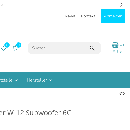
- Eigene Parkplätze
News
Kontakt
Anmelden
- 0
0
0
Artikel
tzteile
Hersteller
ver W-12 Subwoofer 6G