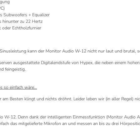
ügung
PC)
s Subwoofers + Equalizer
s hinunter zu 22 Hertz
oder Echtholzfurnier
Sinusleistung kann der Monitor Audio W-12 nicht nur laut und brutal, son
reserven ausgestattete Digitalendstufe von Hypex, die neben einem hohe
d feingeistig.
es so einfach wäre…
r am Besten klingt und nichts dröhnt. Leider leben wir (in aller Regel) n
io W-12. Denn dank der intelligenten Einmessfunktion (Monitor Audio A
ach das mitgelieferte Mikrofon an und messen an bis zu drei Hörpositi