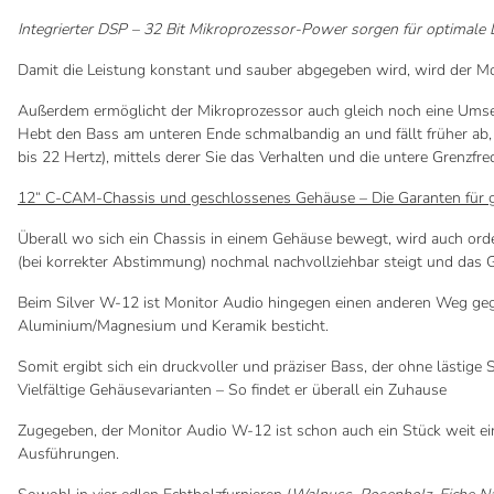
Integrierter DSP – 32 Bit Mikroprozessor-Power sorgen für optimale 
Damit die Leistung konstant und sauber abgegeben wird, wird der Mo
Außerdem ermöglicht der Mikroprozessor auch gleich noch eine Umsetzu
Hebt den Bass am unteren Ende schmalbandig an und fällt früher ab, 
bis 22 Hertz), mittels derer Sie das Verhalten und die untere Grenzf
12“ C-CAM-Chassis und geschlossenes Gehäuse – Die Garanten für g
Überall wo sich ein Chassis in einem Gehäuse bewegt, wird auch ordent
(bei korrekter Abstimmung) nochmal nachvollziehbar steigt und das 
Beim Silver W-12 ist Monitor Audio hingegen einen anderen Weg ge
Aluminium/Magnesium und Keramik besticht.
Somit ergibt sich ein druckvoller und präziser Bass, der ohne lästige
Vielfältige Gehäusevarianten – So findet er überall ein Zuhause
Zugegeben, der Monitor Audio W-12 ist schon auch ein Stück weit ein
Ausführungen.