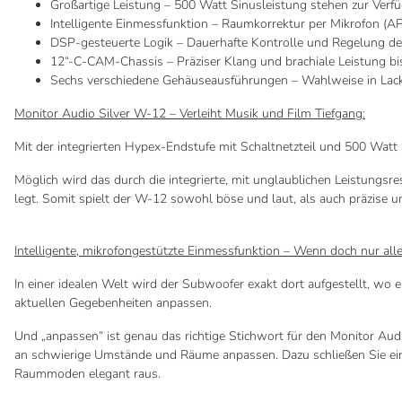
Großartige Leistung – 500 Watt Sinusleistung stehen zur Verf
Intelligente Einmessfunktion – Raumkorrektur per Mikrofon (A
DSP-gesteuerte Logik – Dauerhafte Kontrolle und Regelung de
12“-C-CAM-Chassis – Präziser Klang und brachiale Leistung bi
Sechs verschiedene Gehäuseausführungen – Wahlweise in Lack 
Monitor Audio Silver W-12 – Verleiht Musik und Film Tiefgang:
Mit der integrierten Hypex-Endstufe mit Schaltnetzteil und 500 Watt 
Möglich wird das durch die integrierte, mit unglaublichen Leistungs
legt. Somit spielt der W-12 sowohl böse und laut, als auch präzise un
Intelligente, mikrofongestützte Einmessfunktion – Wenn doch nur all
In einer idealen Welt wird der Subwoofer exakt dort aufgestellt, wo e
aktuellen Gegebenheiten anpassen.
Und „anpassen“ ist genau das richtige Stichwort für den Monitor Aud
an schwierige Umstände und Räume anpassen. Dazu schließen Sie einf
Raummoden elegant raus.