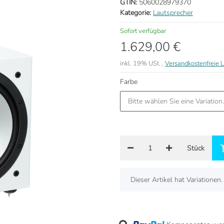
GTIN:
5060028979370
Kategorie:
Lautsprecher
Sofort verfügbar
1.629,00 €
inkl. 19% USt. ,
Versandkostenfreie L
Farbe
Bitte wählen Sie eine Variation.
Stück
x
Dieser Artikel hat Variationen