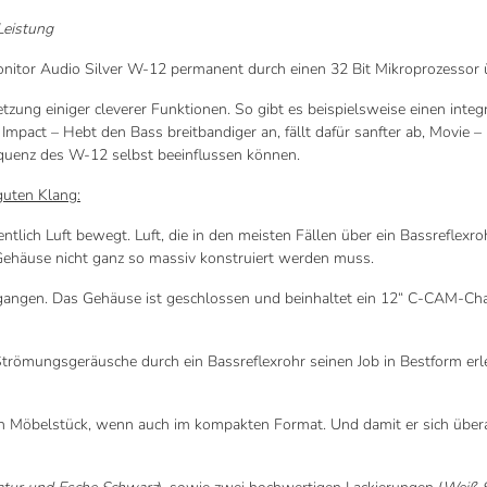
Leistung
nitor Audio Silver W-12 permanent durch einen 32 Bit Mikroprozessor ü
ng einiger cleverer Funktionen. So gibt es beispielsweise einen integri
Impact – Hebt den Bass breitbandiger an, fällt dafür sanfter ab, Movi
requenz des W-12 selbst beeinflussen können.
uten Klang:
lich Luft bewegt. Luft, die in den meisten Fällen über ein Bassreflexroh
Gehäuse nicht ganz so massiv konstruiert werden muss.
gangen. Das Gehäuse ist geschlossen und beinhaltet ein 12“ C-CAM-Cha
 Strömungsgeräusche durch ein Bassreflexrohr seinen Job in Bestform erle
 Möbelstück, wenn auch im kompakten Format. Und damit er sich überall