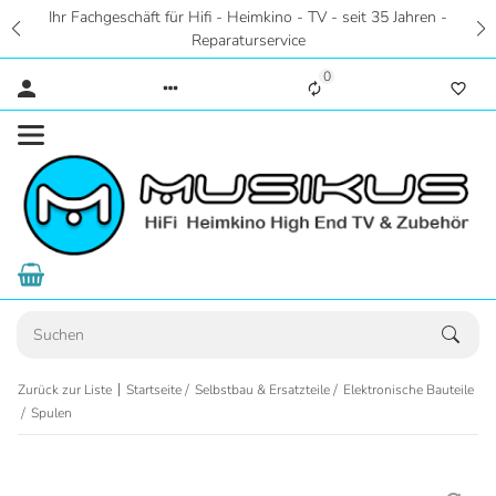
o - TV - seit 35 Jahren -
Zentral in Hannover - Riesige A
ice
Hörstudios in Wohnraumatmosphä
0
Zurück zur Liste
Startseite
Selbstbau & Ersatzteile
Elektronische Bauteile
Spulen