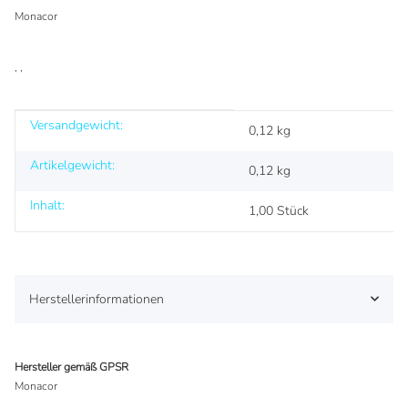
Monacor
, ,
Versandgewicht:
Produkteigenschaft
Wert
0,12 kg
Artikelgewicht:
0,12
kg
Inhalt:
1,00 Stück
Herstellerinformationen
Hersteller gemäß GPSR
Monacor