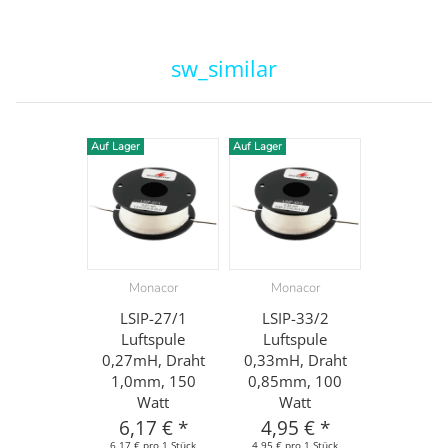
sw_similar
Auf Lager
Auf Lager
Monacor
Monacor
LSIP-27/1
LSIP-33/2
Luftspule
Luftspule
0,27mH, Draht
0,33mH, Draht
1,0mm, 150
0,85mm, 100
Watt
Watt
6,17 €
*
4,95 €
*
6,17 € pro 1 Stück
4,95 € pro 1 Stück