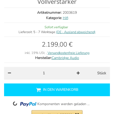
Vollverstärker
Artikelnummer:
2003619
Kategorie:
Hifi
Sofort verfügbar
Lieferzeit:
5 - 7 Werktage
(DE - Ausland abweichend)
2.199,00 €
inkl. 19% USt. ,
Versandkostenfreie Lieferung
Hersteller:
Cambridge Audio
Stück
IN DEN WARENKORB
Loading...
Komponenten werden geladen ...