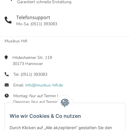
Garantiert schnelle Erstattung
Telefonsupport
Mo-Sa. (0511) 393083
Musikus Hifi
Hildesheimer Str. 119
30173 Hannover
Tel: (0511) 393083
Email:
info@musikus-hifi.de
Montag: Nur auf Termin !
Dienstag: Nur auf Termin !
Mittwoch: 10:00 - 19:00 Uhr
Donnerstag: 10:00 - 19:00 Uhr
Wie wir Cookies & Co nutzen
Freitag: 10:00 - 19:00 Uhr
Samstag: 10:00 - 16:00 Uhr
Durch Klicken auf „Alle akzeptieren“ gestatten Sie den