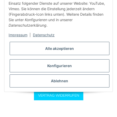
Einsatz folgender Dienste auf unserer Website: YouTube,
Vimeo. Sie können die Einstellung jederzeit ändern
(Fingerabdruck-Icon links unten). Weitere Details finden
Sie unter
Konfigurieren
und in unserer
Informationen
Datenschutzerklärung
.
Gesetzliche Informationen
Impressum
|
Datenschutz
Alle akzeptieren
Konfigurieren
Ablehnen
* Alle Preise inkl. gesetzlicher USt., zzgl.
Versand
VERTRAG WIDERRUFEN
Powered by
JTL-Shop
|
CLEARIX JTL-Shop Template