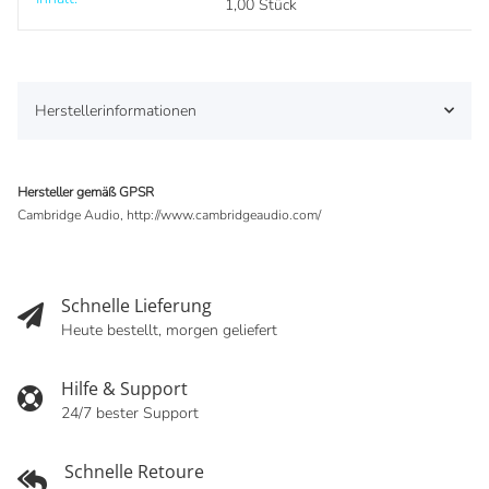
Produkteigenschaft
Wert
1,00 Stück
Herstellerinformationen
Hersteller gemäß GPSR
Cambridge Audio, http://www.cambridgeaudio.com/
Schnelle Lieferung
Heute bestellt, morgen geliefert
Hilfe & Support
24/7 bester Support
Schnelle Retoure