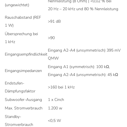
Nennleistung (8 Ohm) | <0,02 % bei
(ungewichtet)
20 Hz – 20 kHz und 80 % Nennleistung
Rauschabstand (REF
>91 dB
1 W)
Übersprechung bei
>90
1 kHz
Eingang A2-A4 (unsymmetrisch) 395 mV
Eingangsempfindlichkeit
QMW
Eingang A1 (symmetrisch): 100 kΩ,
Eingangsimpedanzen
Eingang A2-A4 (unsymmetrisch): 45 kΩ
Endstufen-
>160 bei 1 kHz
Dämpfungsfaktor
Subwoofer-Ausgang
1 x Cinch
Max. Stromverbrauch
1.200 w
Standby-
<0,5 W
Stromverbrauch