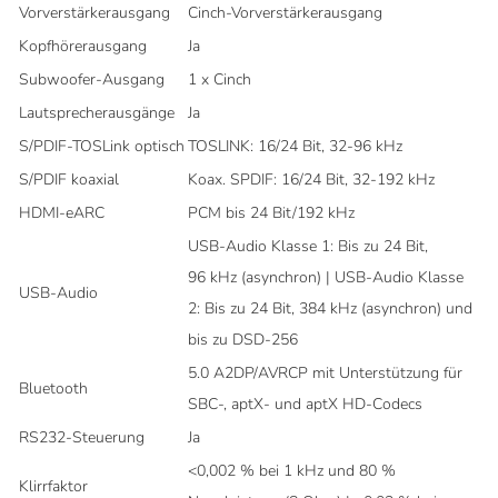
Vorverstärkerausgang
Cinch-Vorverstärkerausgang
Kopfhörerausgang
Ja
Subwoofer-Ausgang
1 x Cinch
Lautsprecherausgänge
Ja
S/PDIF-TOSLink optisch
TOSLINK: 16/24 Bit, 32-96 kHz
S/PDIF koaxial
Koax. SPDIF: 16/24 Bit, 32-192 kHz
HDMI-eARC
PCM bis 24 Bit/192 kHz
USB-Audio Klasse 1: Bis zu 24 Bit,
96 kHz (asynchron) | USB-Audio Klasse
USB-Audio
2: Bis zu 24 Bit, 384 kHz (asynchron) und
bis zu DSD-256
5.0 A2DP/AVRCP mit Unterstützung für
Bluetooth
SBC-, aptX- und aptX HD-Codecs
RS232-Steuerung
Ja
<0,002 % bei 1 kHz und 80 %
Klirrfaktor