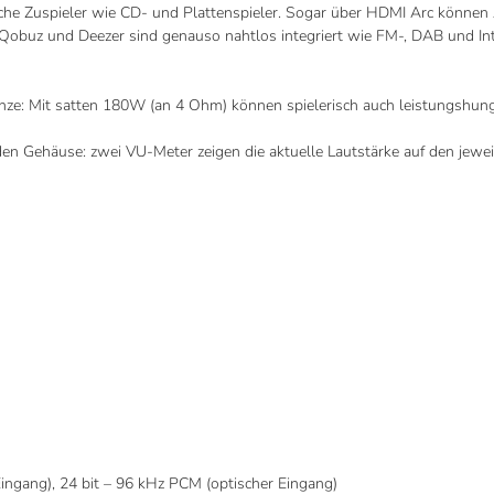
che Zuspieler wie CD- und Plattenspieler. Sogar über HDMI Arc können A
Qobuz und Deezer sind genauso nahtlos integriert wie FM-, DAB und Inter
länze: Mit satten 180W (an 4 Ohm) können spielerisch auch leistungshun
den Gehäuse: zwei VU-Meter zeigen die aktuelle Lautstärke auf den jewei
ingang), 24 bit – 96 kHz PCM (optischer Eingang)