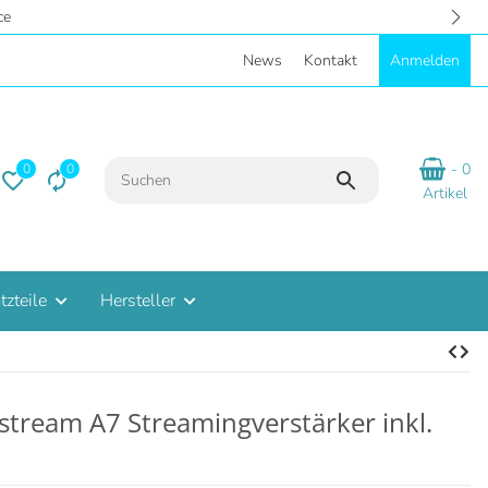
Zentral in Hannover - Riesige Auswahl auf 2
News
Kontakt
Anmelden
- 0
0
0
Artikel
tzteile
Hersteller
stream A7 Streamingverstärker inkl.