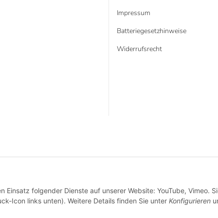
Impressum
Batteriegesetzhinweise
Widerrufsrecht
* Alle Preise inkl. gesetzlicher USt., zzgl.
Versand
VERTRAG WIDERRUFEN
en Einsatz folgender Dienste auf unserer Website: YouTube, Vimeo. S
ck-Icon links unten). Weitere Details finden Sie unter
Konfigurieren
un