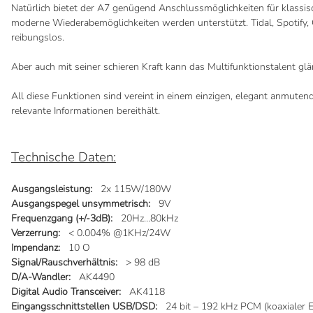
Natürlich bietet der A7 genügend Anschlussmöglichkeiten für klassis
moderne Wiederabemöglichkeiten werden unterstützt. Tidal, Spotify, 
reibungslos.
Aber auch mit seiner schieren Kraft kann das Multifunktionstalent g
All diese Funktionen sind vereint in einem einzigen, elegant anmuten
relevante Informationen bereithält.
Technische Daten:
Ausgangsleistung:
2x 115W/180W
Ausgangspegel unsymmetrisch:
9V
Frequenzgang (+/-3dB):
20Hz…80kHz
Verzerrung:
< 0.004% @1KHz/24W
Impendanz:
10 O
Signal/Rauschverhältnis:
> 98 dB
D/A-Wandler:
AK4490
Digital Audio Transceiver:
AK4118
Eingangsschnittstellen USB/DSD:
24 bit – 192 kHz PCM (koaxialer E