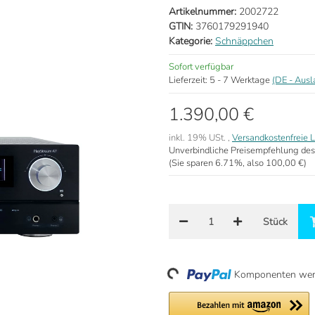
Artikelnummer:
2002722
GTIN:
3760179291940
Kategorie:
Schnäppchen
Sofort verfügbar
Lieferzeit:
5 - 7 Werktage
(DE - Aus
1.390,00 €
inkl. 19% USt. ,
Versandkostenfreie L
Unverbindliche Preisempfehlung des
(Sie sparen
6.71%
, also
100,00 €
)
Stück
Loading...
Komponenten werd