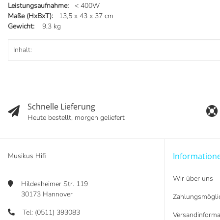
Leistungsaufnahme:
< 400W
Maße (HxBxT):
13,5 x 43 x 37 cm
Gewicht:
9,3 kg
Produkteigenschaft
Wert
Inhalt:
Schnelle Lieferung
Heute bestellt, morgen geliefert
Information
Musikus Hifi
Wir über uns
Hildesheimer Str. 119
30173 Hannover
Zahlungsmöglic
Tel: (0511) 393083
Versandinforma