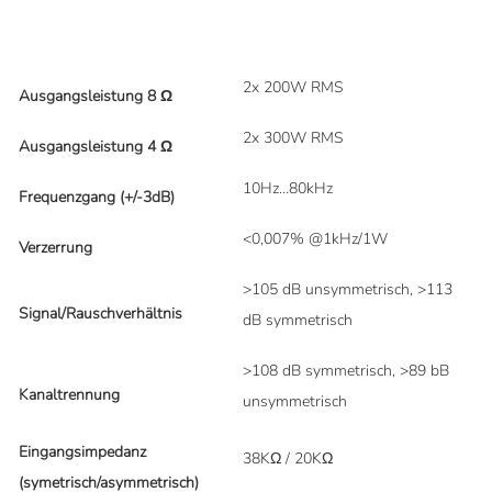
2x 200W RMS
Ausgangsleistung 8 Ω
2x 300W RMS
Ausgangsleistung 4 Ω
10Hz…80kHz
Frequenzgang (+/-3dB)
<0,007% @1kHz/1W
Verzerrung
>105 dB unsymmetrisch, >113
Signal/Rauschverhältnis
dB symmetrisch
>108 dB symmetrisch, >89 bB
Kanaltrennung
unsymmetrisch
Eingangsimpedanz
38KΩ / 20KΩ
(symetrisch/asymmetrisch)