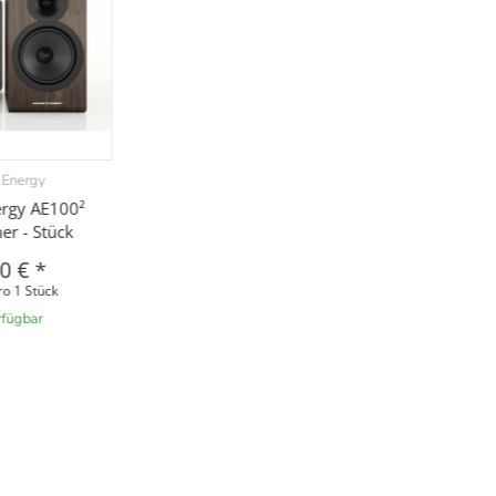
 Energy
ergy AE100²
er - Stück
00 €
*
ro 1 Stück
rfügbar