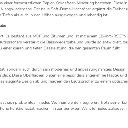
us einer fortschrittlichen Papier-Kokosfaser-Mischung bestehen. Diese 
Klangwiedergabe. Der neue Soft-Dome-Hochtöner ergänzt die Treiber und
 Tiefen als auch in den Höhen ausgewogen und lebendig ist.
gabe
rt. Es besteht aus MDF und Bitumen und ist mit einem 18-mm-RSC™-Ge
Lautsprechers verstärkt die Basswiedergabe und wurde so entwickelt, da
u einer klaren und tiefen Bassleistung, die den gesamten Raum füllt.
ität, sondern auch durch sein modernes und anpassungsfähiges Design. 
ltlich. Diese Oberflächen bieten eine besonders angenehme Haptik und 
das elegante Design ab und machen den Lautsprecher zu einem optische
st sich problemlos in jedes Wohnambiente integrieren. Trotz seiner komp
 hohe Funktionalität machen ihn zur perfekten Wahl für jedes Zuhause, i