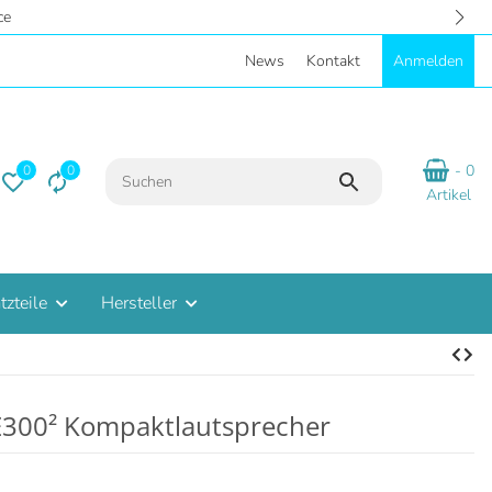
- Eigene Parkplätze
News
Kontakt
Anmelden
- 0
0
0
Artikel
tzteile
Hersteller
E300² Kompaktlautsprecher