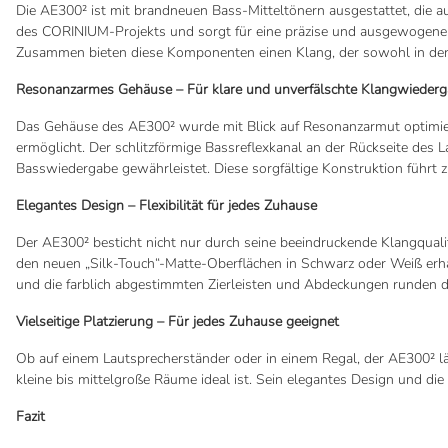
Die AE300² ist mit brandneuen Bass-Mitteltönern ausgestattet, die a
des CORINIUM-Projekts und sorgt für eine präzise und ausgewogene 
Zusammen bieten diese Komponenten einen Klang, der sowohl in den
Resonanzarmes Gehäuse – Für klare und unverfälschte Klangwieder
Das Gehäuse des AE300² wurde mit Blick auf Resonanzarmut optimie
ermöglicht. Der schlitzförmige Bassreflexkanal an der Rückseite des 
Basswiedergabe gewährleistet. Diese sorgfältige Konstruktion führt z
Elegantes Design – Flexibilität für jedes Zuhause
Der AE300² besticht nicht nur durch seine beeindruckende Klangqual
den neuen „Silk-Touch“-Matte-Oberflächen in Schwarz oder Weiß erhä
und die farblich abgestimmten Zierleisten und Abdeckungen runden 
Vielseitige Platzierung – Für jedes Zuhause geeignet
Ob auf einem Lautsprecherständer oder in einem Regal, der AE300² läs
kleine bis mittelgroße Räume ideal ist. Sein elegantes Design und die
Fazit