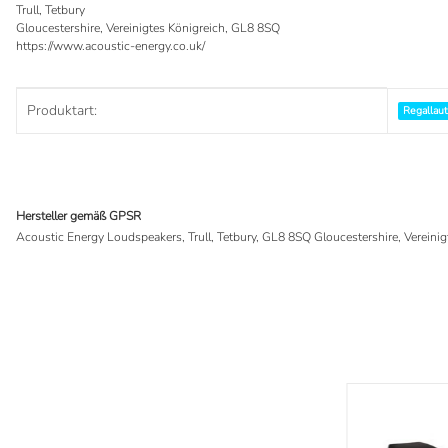
Trull, Tetbury
Gloucestershire, Vereinigtes Königreich, GL8 8SQ
https://www.acoustic-energy.co.uk/
Produkteigenschaft
Wert
Produktart:
Regallau
Hersteller gemäß GPSR
Acoustic Energy Loudspeakers, Trull, Tetbury, GL8 8SQ Gloucestershire, Vereinig