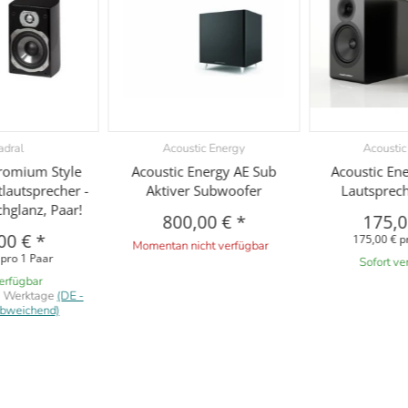
adral
Acoustic Energy
Acoustic
romium Style
Acoustic Energy AE Sub
Acoustic En
lautsprecher -
Aktiver Subwoofer
Lautsprech
hglanz, Paar!
800,00 €
*
175,
00 €
*
175,00 € p
Momentan nicht verfügbar
 pro 1 Paar
Sofort ve
verfügbar
7 Werktage
(DE -
abweichend)