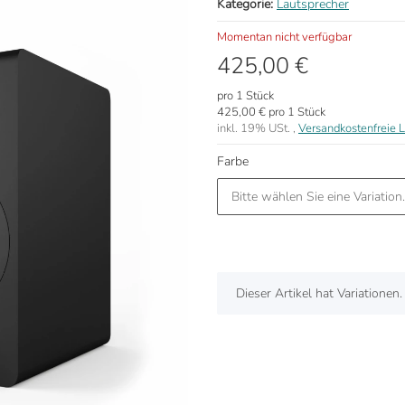
Kategorie:
Lautsprecher
Momentan nicht verfügbar
425,00 €
pro 1 Stück
425,00 € pro 1 Stück
inkl. 19% USt. ,
Versandkostenfreie L
Farbe
Bitte wählen Sie eine Variation.
x
Dieser Artikel hat Variationen